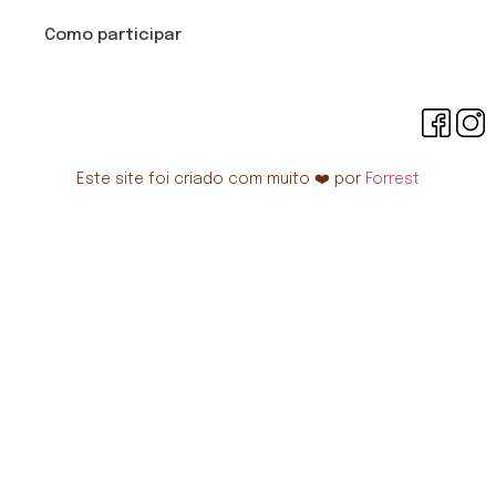
Como participar
Este site foi criado com muito ❤️ por
Forrest
Necessário
Esses cookies
não são
opcionais. São
necessários
para o
funcionamento
do site.