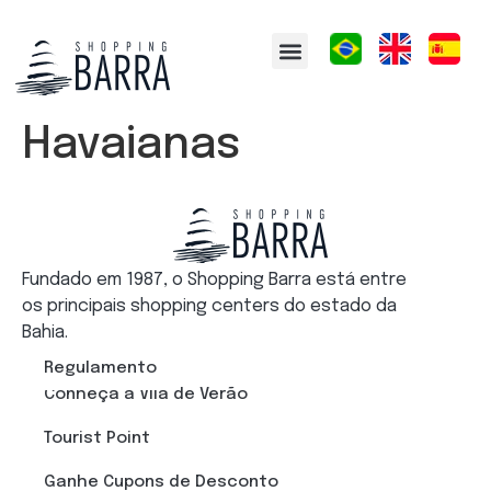
Conheça a Vila de Verão
Tourist Point
Ganhe Cupons de Desconto
Como participar
Havaianas
Fundado em 1987, o Shopping Barra está entre
os principais shopping centers do estado da
Bahia.
Regulamento
Conheça a Vila de Verão
Tourist Point
Ganhe Cupons de Desconto