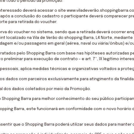
rante todo o período da promoção.
 interessado deverá acessar o site www.viladeverão.shoppingbarra.co
 após a conclusão do cadastro o participante deverá comparecer pr
orte para retirada do voucher.
erva do voucher no sistema, sendo que a retirada deverá ocorrer en
nt localizado na Vila de Verão do shopping Barra, L4 Norte, median
gem e/ou passagens em geral (aérea, naval ou viária/ônibus) e/ou
tratados pelo Shopping Barra com base nas hipóteses autorizadas pel
 preliminar para execução de contrato – e art. 7º, IX legítimo intere
pessoais, aplica medidas técnicas e organizativas voltados a prote
dos dados com parceiros exclusivamente para atingimento da finalida
onal dos dados coletados por meio da Promoção.
o Shopping Barra para melhor conhecimento do seu público participan
opping Barra, este funcionará em conformidade com o novo horário
onsentir que o Shopping Barra poderá utilizar seus dados para mant