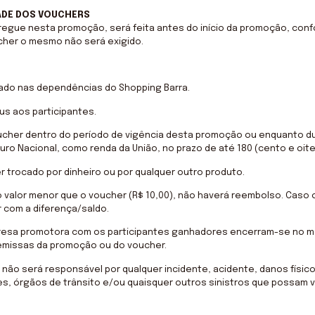
DADE DOS VOUCHERS
regue nesta promoção, será feita antes do início da promoção, conf
cher o mesmo não será exigido.
zado nas dependências do Shopping Barra.
us aos participantes.
voucher dentro do período de vigência desta promoção ou enquanto d
uro Nacional, como renda da União, no prazo de até 180 (cento e oite
er trocado por dinheiro ou por qualquer outro produto.
 valor menor que o voucher (R$ 10,00), não haverá reembolso. Caso 
r com a diferença/saldo.
mpresa promotora com os participantes ganhadores encerram-se no 
remissas da promoção ou do voucher.
não será responsável por qualquer incidente, acidente, danos físicos
, órgãos de trânsito e/ou quaisquer outros sinistros que possam vir