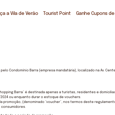
a a Vila de Verão
Tourist Point
Ganhe Cupons de
a pelo Condomínio Barra (empresa mandatária), localizado na Av. Cent
hopping Barra” é destinada apenas a turistas, residentes e domicili
/2024 ou enquanto durar o estoque de vouchers.
0 da promoção, (denominado “voucher”, nos termos deste regulamento
s consumidores.