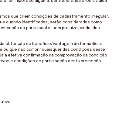
erá, em hipótese alguma, ser transferida e/ou dividida
ismos que criem condições de cadastramento irregular,
que quando identificadas, serão consideradas como
scrição do participante, sem prejuízo, ainda, das
a obtenção de benefício/vantagem de forma ilícita;
te ou que não cumprir quaisquer das condições deste
 haja a efetiva confirmação da comprovação da condição
jetivos e condições de participação desta promoção.
ativo.