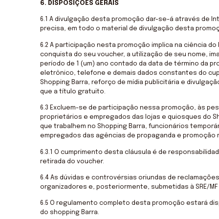
6. DISPOSIÇÕES GERAIS
6.1 A divulgação desta promoção dar-se-á através de Int
precisa, em todo o material de divulgação desta promo
6.2 A participação nesta promoção implica na ciência 
conquista do seu voucher, a utilização de seu nome, i
período de 1 (um) ano contado da data de término da p
eletrônico, telefone e demais dados constantes do cu
Shopping Barra, reforço de mídia publicitária e divulg
que a título gratuito.
6.3 Excluem-se de participação nessa promoção, às pes
proprietários e empregados das lojas e quiosques do 
que trabalhem no Shopping Barra, funcionários temporá
empregados das agências de propaganda e promoção re
6.3.1 O cumprimento desta cláusula é de responsabili
retirada do voucher.
6.4 As dúvidas e controvérsias oriundas de reclamaçõe
organizadores e, posteriormente, submetidas à SRE/MF 
6.5 O regulamento completo desta promoção estará dispo
do shopping Barra.