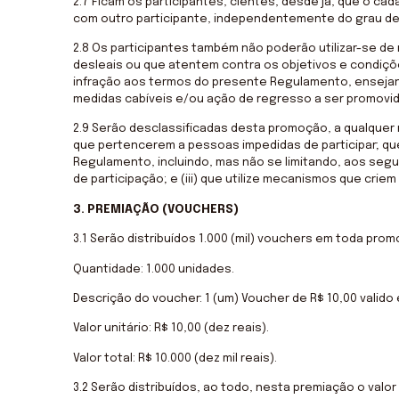
2.7 Ficam os participantes, cientes, desde já, que o ca
Estatísticas
com outro participante, independentemente do grau d
Para que
possamos
2.8 Os participantes também não poderão utilizar-se d
melhorar a
desleais ou que atentem contra os objetivos e condiç
funcionalidade
infração aos termos do presente Regulamento, ensejand
e a estrutura
medidas cabíveis e/ou ação de regresso a ser promovida
do site, com
base em
2.9 Serão desclassificadas desta promoção, a qualquer
como o site é
que pertencerem a pessoas impedidas de participar; qu
usado.
Regulamento, incluindo, mas não se limitando, aos segui
de participação; e (iii) que utilize mecanismos que cr
Experiência
3. PREMIAÇÃO (VOUCHERS)
Para que o
nosso site
3.1 Serão distribuídos 1.000 (mil) vouchers em toda pro
funcione o
melhor possível
Quantidade: 1.000 unidades.
durante a sua
Descrição do voucher: 1 (um) Voucher de R$ 10,00 valid
visita. Se você
recusar esses
Valor unitário: R$ 10,00 (dez reais).
cookies,
algumas
Valor total: R$ 10.000 (dez mil reais).
funcionalidades
desaparecerão
3.2 Serão distribuídos, ao todo, nesta premiação o valor t
do site.