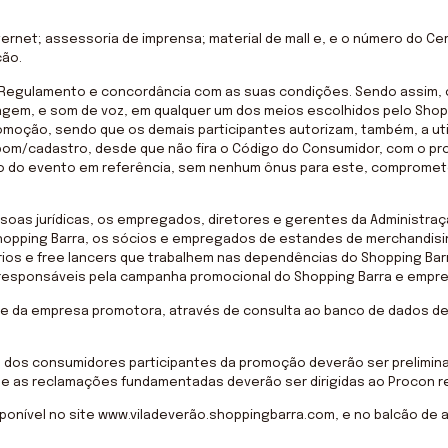
ernet; assessoria de imprensa; material de mall e, e o número do Cer
ção.
do Regulamento e concordância com as suas condições. Sendo assim,
magem, e som de voz, em qualquer um dos meios escolhidos pelo Shop
romoção, sendo que os demais participantes autorizam, também, a ut
pom/cadastro, desde que não fira o Código do Consumidor, com o pr
ação do evento em referência, sem nenhum ônus para este, compromet
soas jurídicas, os empregados, diretores e gerentes da Administraç
Shopping Barra, os sócios e empregados de estandes de merchandisi
rios e free lancers que trabalhem nas dependências do Shopping Bar
sponsáveis pela campanha promocional do Shopping Barra e empreg
dade da empresa promotora, através de consulta ao banco de dados 
s dos consumidores participantes da promoção deverão ser prelimin
e as reclamações fundamentadas deverão ser dirigidas ao Procon re
nível no site www.viladeverão.shoppingbarra.com, e no balcão de at