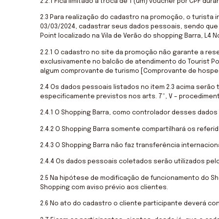
2.2.1 Fica limitado a troca de 1 (um) voucher por CPF du
2.3 Para realização do cadastro na promoção, o turista
03/03/2024, cadastrar seus dados pessoais, sendo que
Point localizado na Vila de Verão do shopping Barra, L4 N
2.2.1 O cadastro no site da promoção não garante a res
exclusivamente no balcão de atendimento do Tourist Poi
algum comprovante de turismo [Comprovante de hospeda
2.4 Os dados pessoais listados no item 2.3 acima serão 
especificamente previstos nos arts. 7º, V – procedimento
2.4.1 O Shopping Barra, como controlador desses dados 
2.4.2 O Shopping Barra somente compartilhará os referi
Necessário
Esses cookies
2.4.3 O Shopping Barra não faz transferência internaci
não são
opcionais. São
2.4.4 Os dados pessoais coletados serão utilizados pel
necessários
para o
2.5 Na hipótese de modificação de funcionamento do Sh
funcionamento
Shopping com aviso prévio aos clientes.
do site.
2.6 No ato do cadastro o cliente participante deverá c