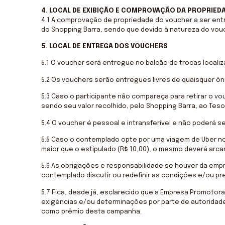
4. LOCAL DE EXIBIÇÃO E COMPROVAÇÃO DA PROPRIE
4.1 A comprovação de propriedade do voucher a ser ent
Marketing
do Shopping Barra, sendo que devido à natureza do vou
Ao compartilhar
seus interesses
5. LOCAL DE ENTREGA DOS VOUCHERS
e
comportamento
5.1 O voucher será entregue no balcão de trocas locali
ao visitar nosso
site, você
5.2 Os vouchers serão entregues livres de quaisquer ôn
aumenta a
chance de ver
5.3 Caso o participante não compareça para retirar o 
conteúdo e
sendo seu valor recolhido, pelo Shopping Barra, ao Teso
ofertas
personalizadas.
5.4 O voucher é pessoal e intransferível e não poderá s
5.5 Caso o contemplado opte por uma viagem de Uber no
maior que o estipulado (R$ 10,00), o mesmo deverá arca
5.6 As obrigações e responsabilidade se houver da e
contemplado discutir ou redefinir as condições e/ou p
5.7 Fica, desde já, esclarecido que a Empresa Promotora 
exigências e/ou determinações por parte de autoridades
como prêmio desta campanha.