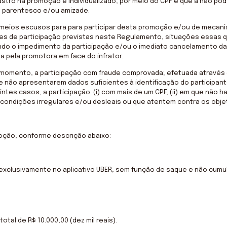
dastro na promoção é individualizado, por meio do CPF e que a não pod
e parentesco e/ou amizade.
e meios escusos para para participar desta promoção e/ou de mecan
ões de participação previstas neste Regulamento, situações essas 
o o impedimento da participação e/ou o imediato cancelamento da in
 pela promotora em face do infrator.
 momento, a participação com fraude comprovada; efetuada através d
e não apresentarem dados suficientes à identificação do participan
ntes casos, a participação: (i) com mais de um CPF; (ii) em que não
iem condições irregulares e/ou desleais ou que atentem contra os ob
moção, conforme descrição abaixo:
o exclusivamente no aplicativo UBER, sem função de saque e não cumul
otal de R$ 10.000,00 (dez mil reais).